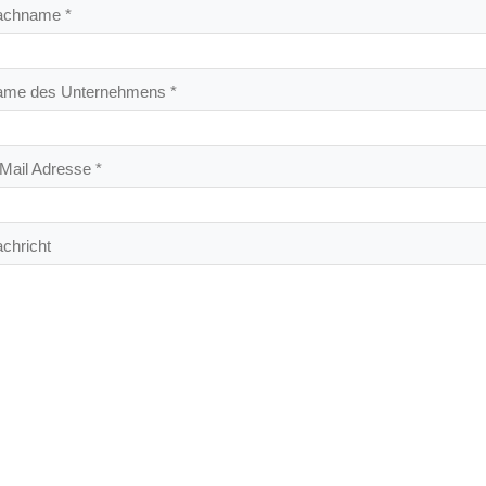
chname *
me des Unternehmens *
Mail Adresse *
chricht